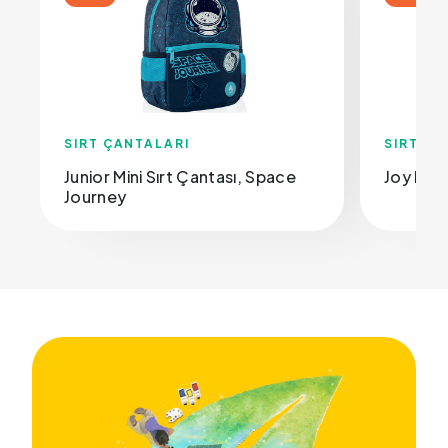
SIRT ÇANTALARI
SIRT ÇA
Junior Mini Sırt Çantası, Space
Joy Mini
Journey