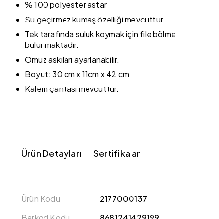
% 100 polyester astar
Su geçirmez kumaş özelliği mevcuttur.
Tek tarafında suluk koymak için file bölme
bulunmaktadır.
Omuz askıları ayarlanabilir.
Boyut: 30 cm x 11cm x 42 cm
Kalem çantası mevcuttur.
Ürün Detayları
Sertifikalar
Ürün Kodu
2177000137
Barkod Kodu
8681241429199