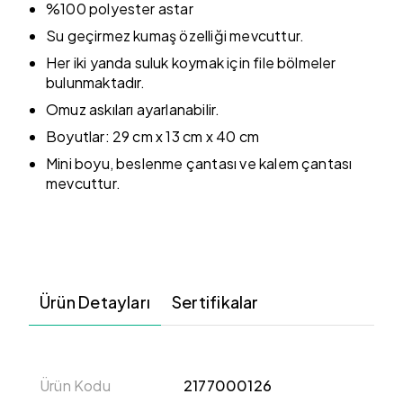
%100 polyester astar
Su geçirmez kumaş özelliği mevcuttur.
Her iki yanda suluk koymak için file bölmeler
bulunmaktadır.
Omuz askıları ayarlanabilir.
Boyutlar: 29 cm x 13 cm x 40 cm
Mini boyu, beslenme çantası ve kalem çantası
mevcuttur.
Ürün Detayları
Sertifikalar
Ürün Kodu
2177000126