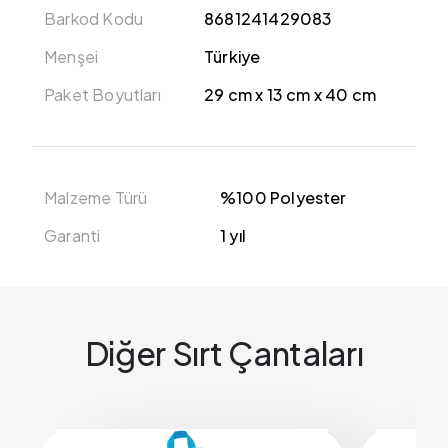
Barkod Kodu
8681241429083
Menşei
Türkiye
Paket Boyutları
29 cm x 13 cm x 40 cm
Malzeme Türü
%100 Polyester
Garanti
1 yıl
Diğer Sırt Çantaları