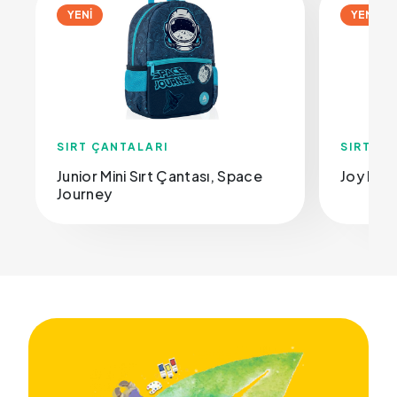
YENİ
YENİ
SIRT ÇANTALARI
SIRT ÇA
Junior Mini Sırt Çantası, Space
Joy Mini
Journey