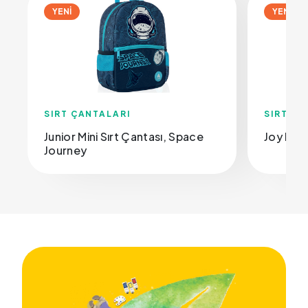
YENİ
YENİ
SIRT ÇANTALARI
SIRT ÇA
Junior Mini Sırt Çantası, Space
Joy Mini
Journey