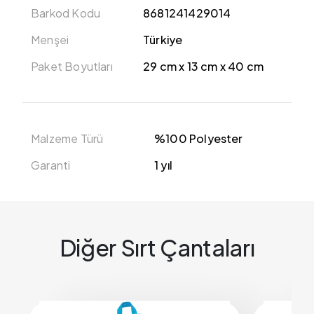
Barkod Kodu
8681241429014
Menşei
Türkiye
Paket Boyutları
29 cm x 13 cm x 40 cm
Malzeme Türü
%100 Polyester
Garanti
1 yıl
Diğer Sırt Çantaları