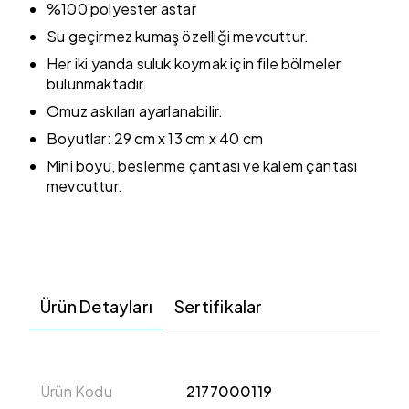
%100 polyester astar
Su geçirmez kumaş özelliği mevcuttur.
Her iki yanda suluk koymak için file bölmeler
bulunmaktadır.
Omuz askıları ayarlanabilir.
Boyutlar: 29 cm x 13 cm x 40 cm
Mini boyu, beslenme çantası ve kalem çantası
mevcuttur.
Ürün Detayları
Sertifikalar
Ürün Kodu
2177000119