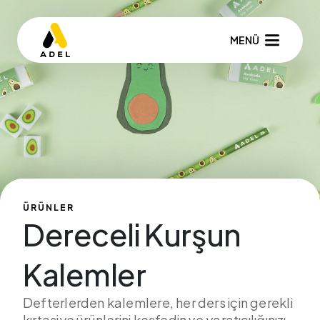
MENÜ
ÜRÜNLER
Dereceli Kurşun
Kalemler
Defterlerden kalemlere, her ders için gerekli
kırtasiye ürünlerini keşfedin ve yaratıcılığınızı