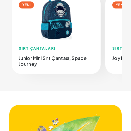
YENİ
YENİ
SIRT ÇANTALARI
SIRT ÇA
Junior Mini Sırt Çantası, Space
Joy Mini
Journey