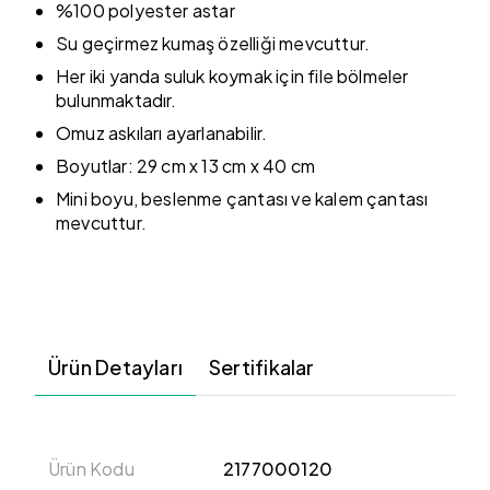
%100 polyester astar
Su geçirmez kumaş özelliği mevcuttur.
Her iki yanda suluk koymak için file bölmeler
bulunmaktadır.
Omuz askıları ayarlanabilir.
Boyutlar: 29 cm x 13 cm x 40 cm
Mini boyu, beslenme çantası ve kalem çantası
mevcuttur.
Ürün Detayları
Sertifikalar
Ürün Kodu
2177000120