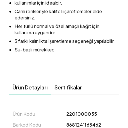
kullanımlar için idealdir.
Canlı renkleriyle kaliteli işaretlemeler elde
edersiniz.
Her türlü normal ve özel amaçlı kağıt için
kullanıma uygundur.
3 farklı kalınlıkta işaretleme seçeneği yapılabilir.
Su-bazlı mürekkep
Ürün Detayları
Sertifikalar
Ürün Kodu
2201000055
Barkod Kodu
8681241165462