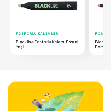
FOSFORLU KALEMLER
FOSFOR
Blackline Fosforlu Kalem, Pastel
Blacklin
Yeşil
Pembe