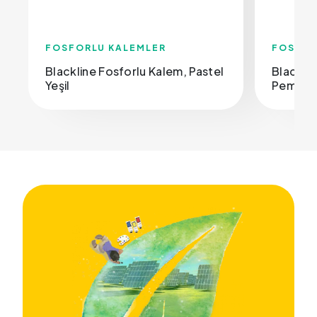
FOSFORLU KALEMLER
FOSFOR
Blackline Fosforlu Kalem, Pastel
Blacklin
Yeşil
Pembe