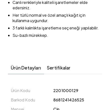
Canlı renkleriyle kaliteli işaretlemeler elde
edersiniz.
Her türlü normal ve özel amaçlı kağıt için
kullanıma uygundur.
3 farklı kalınlıkta işaretleme seçeneği yapılabilir.
Su-bazlı mürekkep.
Ürün Detayları
Sertifikalar
Ürün Kodu
2201000129
Barkod Kodu
8681241426525
Menşei
Çin