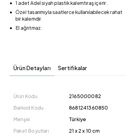
1 adet Adel siyah plastik kalemtıraş içerir .
Özel tasarımıyla saatlerce kullanılabilecek rahat
bir kalemdir.
El ağrıtmaz.
Ürün Detayları
Sertifikalar
Ürün Kodu
2165000082
Barkod Kodu
8681241360850
Menşei
Türkiye
Paket Boyutları
21 x 2 x 10 cm