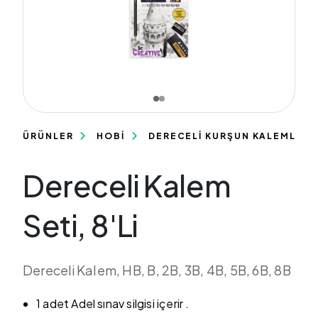
ÜRÜNLER
HOBİ
DERECELİ KURŞUN KALEMLER
Dereceli Kalem
Seti, 8'Li
Dereceli Kalem, HB, B, 2B, 3B, 4B, 5B, 6B, 8B
1 adet Adel sınav silgisi içerir .