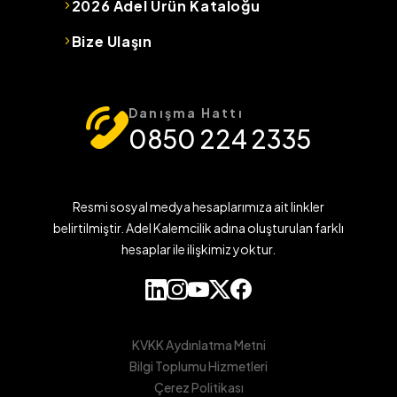
2026 Adel Ürün Kataloğu
Bize Ulaşın
Danışma Hattı
0850 224 2335
Resmi sosyal medya hesaplarımıza ait linkler
belirtilmiştir. Adel Kalemcilik adına oluşturulan farklı
hesaplar ile ilişkimiz yoktur.
KVKK Aydınlatma Metni
Bilgi Toplumu Hizmetleri
Çerez Politikası