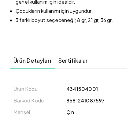
genel kullanım için idealdir.
Çocukların kullanımı için uygundur.
3 farklı boyut seçeceneği; 8 gr, 21 gr, 36 gr.
Ürün Detayları
Sertifikalar
Ürün Kodu
4341504001
Barkod Kodu
8681241087597
Menşei
Çin