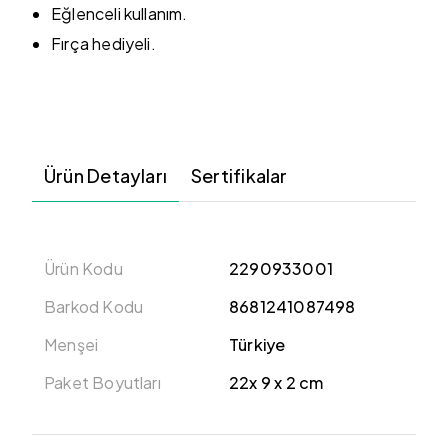
Eğlenceli kullanım.
Fırça hediyeli.
Ürün Detayları
Sertifikalar
Ürün Kodu
2290933001
Barkod Kodu
8681241087498
Menşei
Türkiye
Paket Boyutları
22x 9 x 2 cm