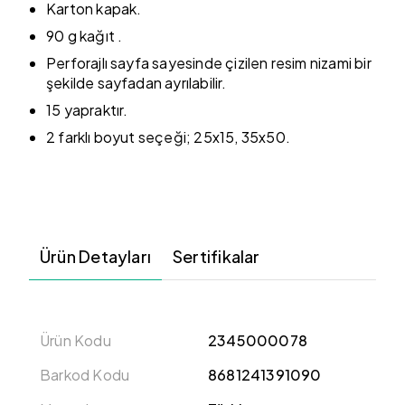
Karton kapak.
90 g kağıt .
Perforajlı sayfa sayesinde çizilen resim nizami bir
şekilde sayfadan ayrılabilir.
15 yapraktır.
2 farklı boyut seçeği; 25x15, 35x50.
Ürün Detayları
Sertifikalar
Ürün Kodu
2345000078
Barkod Kodu
8681241391090