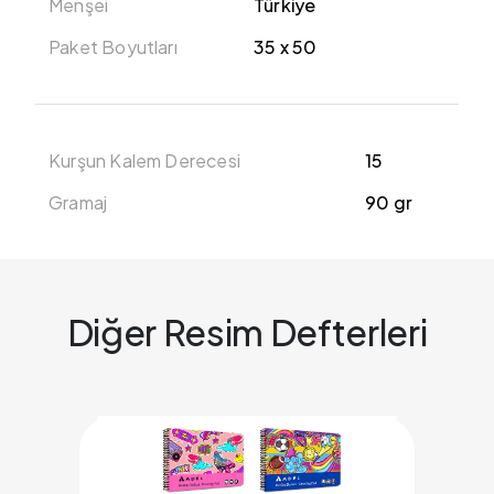
Menşei
Türkiye
Paket Boyutları
35 x 50
Kurşun Kalem Derecesi
15
Gramaj
90 gr
Diğer Resim Defterleri