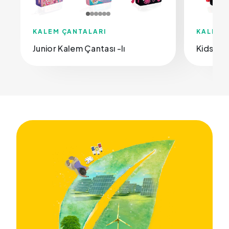
KALEM ÇANTALARI
KALEM 
Junior Kalem Çantası -Iı
Kids Kal