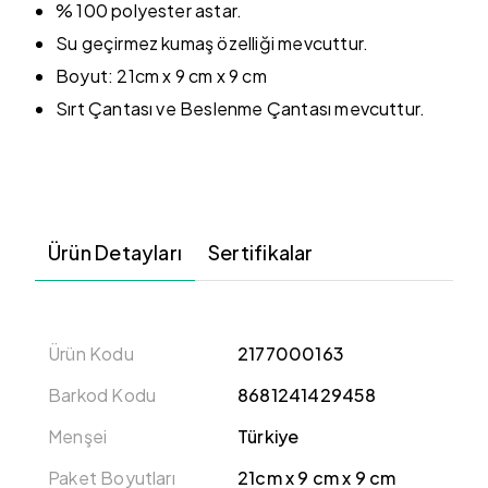
% 100 polyester astar.
Su geçirmez kumaş özelliği mevcuttur.
Boyut: 21cm x 9 cm x 9 cm
Sırt Çantası ve Beslenme Çantası mevcuttur.
Ürün Detayları
Sertifikalar
Ürün Kodu
2177000163
Barkod Kodu
8681241429458
Menşei
Türkiye
Paket Boyutları
21cm x 9 cm x 9 cm