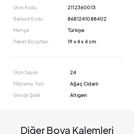
Ürün Kodu
2112360013
Barkod Kodu
8681241088402
Menşei
Türkiye
Paket Boyutları
19 x 4 x 4 cm
Ürün Sayısı
24
Malzeme Türü
Ağaç Cidarlı
Gövde Şekli
Altıgen
Diğer Boya Kalemleri