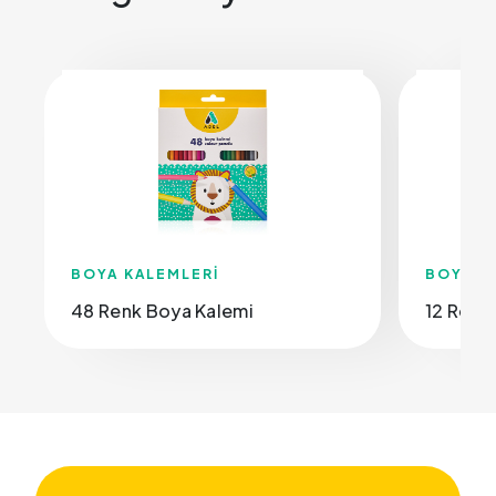
BOYA KALEMLERİ
BOYA K
48 Renk Boya Kalemi
12 Renk