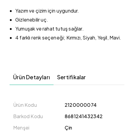
Yazım ve çizim için uygundur.
Gizlenebilir uç.
Yumuşak ve rahat tutuş sağlar.
4 farklı renk seçeneği; Kırmızı, Siyah, Yeşil, Mavi.
Ürün Detayları
Sertifikalar
Ürün Kodu
2120000074
Barkod Kodu
8681241432342
Menşei
Çin