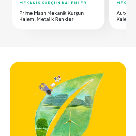
MEKANİK KURŞUN KALEMLER
MEKANİ
Prime Mash Mekanik Kurşun
Auto Pr
Kalem, Metalik Renkler
Kalem