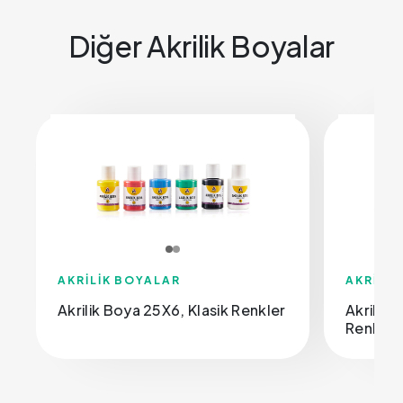
Diğer Akrilik Boyalar
AKRİLİK BOYALAR
AKRİLİK
Akrilik Boya 25X6, Klasik Renkler
Akrilik 
Renkler