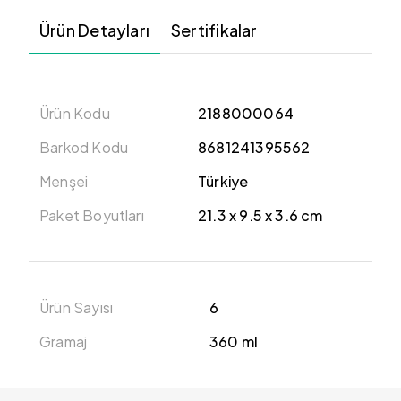
Ürün Detayları
Sertifikalar
Ürün Kodu
2188000064
Barkod Kodu
8681241395562
Menşei
Türkiye
Paket Boyutları
‎21.3 x 9.5 x 3.6 cm
Ürün Sayısı
6
Gramaj
360 ml