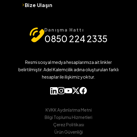
Bize Ulaşın
Danışma Hattı
0850 224 2335
Resmi sosyal medya hesaplarımıza ait linkler
belirtilmiştir. Adel Kalemcilik adına oluşturulan farklı
hesaplar ile ilişkimiz yoktur.
KVKK Aydınlatma Metni
Bilgi Toplumu Hizmetleri
Çerez Politikası
Ürün Güvenliği