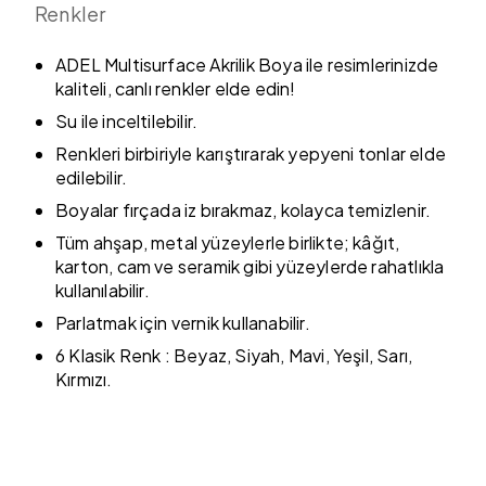
Renkler
ADEL Multisurface Akrilik Boya ile resimlerinizde
kaliteli, canlı renkler elde edin!
Su ile inceltilebilir.
Renkleri birbiriyle karıştırarak yepyeni tonlar elde
edilebilir.
Boyalar fırçada iz bırakmaz, kolayca temizlenir.
Tüm ahşap, metal yüzeylerle birlikte; kâğıt,
karton, cam ve seramik gibi yüzeylerde rahatlıkla
kullanılabilir.
Parlatmak için vernik kullanabilir.
6 Klasik Renk : Beyaz, Siyah, Mavi, Yeşil, Sarı,
Kırmızı.