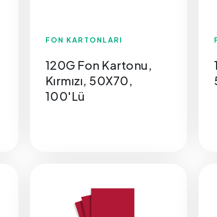
FON KARTONLARI
120G Fon Kartonu,
Kırmızı, 50X70,
100'Lü