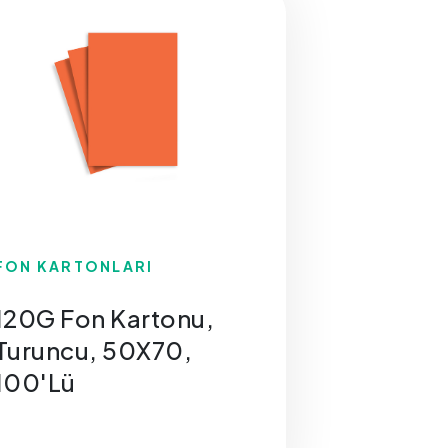
FON KARTONLARI
120G Fon Kartonu,
Turuncu, 50X70,
100'Lü