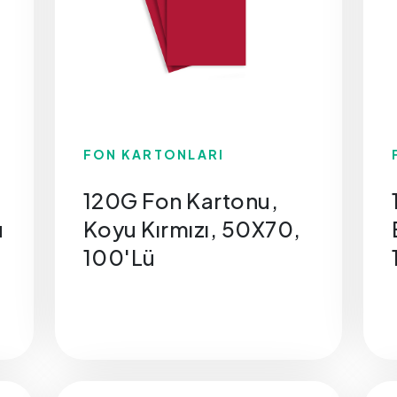
FON KARTONLARI
120G Fon Kartonu,
ü
Koyu Kırmızı, 50X70,
100'Lü