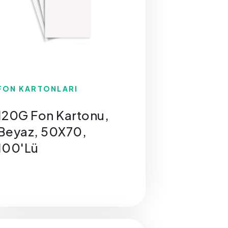
FON KARTONLARI
120G Fon Kartonu,
Beyaz, 50X70,
100'Lü