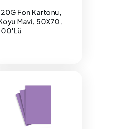
120G Fon Kartonu,
Koyu Mavi, 50X70,
100'Lü