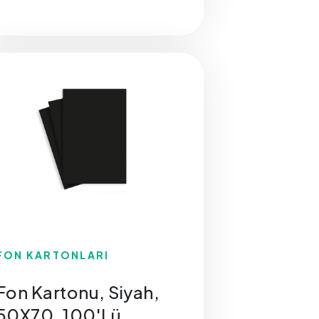
FON KARTONLARI
Fon Kartonu, Siyah,
50X70, 100'Lü